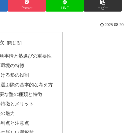
Pocket
LINE
コピー
2025.08.20
次
験事情と塾選びの重要性
育環境の特徴
おける塾の役割
を選ぶ際の基本的な考え方
要な塾の種類と特徴
の特徴とメリット
塾の魅力
の利点と注意点
塾の新しい選択肢