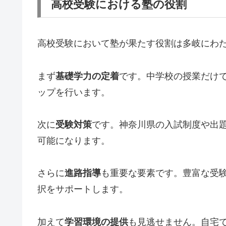
高校受験における塾の役割
高校受験において塾が果たす役割は多岐にわ
まず
基礎学力の定着
です。中学校の授業だけ
ップを行います。
次に
受験対策
です。神奈川県の入試制度や出
可能になります。
さらに
進路指導
も重要な要素です。豊富な受
択をサポートします。
加えて
学習環境の提供
も見逃せません。自宅