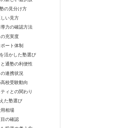
塾の見分け方
正しい見方
指導力の確認方法
ムの充実度
サポート体制
を活かした塾選び
スと通塾の利便性
との連携状況
の高校受験動向
ニティとの関わり
えた塾選び
費用相場
項目の確認