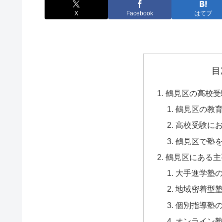
X
Facebook
はてブ
目
鶴見区の高校受
鶴見区の教
高校受験に
鶴見区で塾
鶴見区にある主
大手進学塾
地域密着型
個別指導塾
オンライン