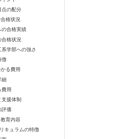
日点の配分
学合格状況
への合格実績
の合格状況
工系学部への強さ
特徴
かかる費用
詳細
る費用
と支援体制
の評価
と教育内容
カリキュラムの特徴