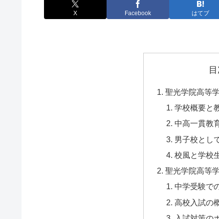
X
Facebook
はてブ
目
聖光学院高等
学校概要と
中高一貫教
男子校とし
校風と学校
聖光学院高等
中学受験で
高校入試の
入試対策の