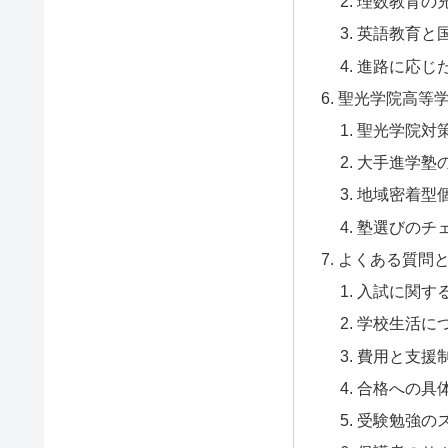
理数教育の
英語教育と
進路に応じ
聖光学院高等
聖光学院対
大手進学塾
地域密着型
塾選びのチ
よくある質問
入試に関す
学校生活に
費用と支援
合格への具
受験勉強の