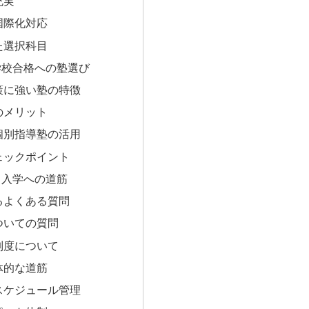
充実
国際化対応
た選択科目
学校合格への塾選び
策に強い塾の特徴
のメリット
個別指導塾の活用
ェックポイント
と入学への道筋
るよくある質問
ついての質問
制度について
体的な道筋
スケジュール管理