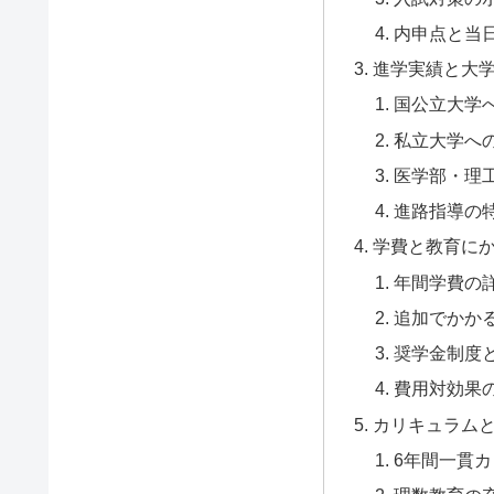
内申点と当
進学実績と大
国公立大学
私立大学へ
医学部・理
進路指導の
学費と教育に
年間学費の
追加でかか
奨学金制度
費用対効果
カリキュラム
6年間一貫