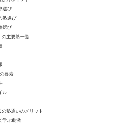
塾選び
の塾選び
塾選び
くの主要塾一覧
較
報
つの要素
件
イル
辺の塾通いのメリット
で学ぶ刺激