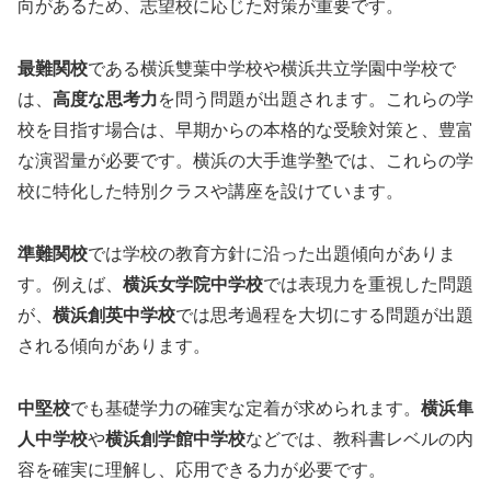
向があるため、志望校に応じた対策が重要です。
最難関校
である横浜雙葉中学校や横浜共立学園中学校で
は、
高度な思考力
を問う問題が出題されます。これらの学
校を目指す場合は、早期からの本格的な受験対策と、豊富
な演習量が必要です。横浜の大手進学塾では、これらの学
校に特化した特別クラスや講座を設けています。
準難関校
では学校の教育方針に沿った出題傾向がありま
す。例えば、
横浜女学院中学校
では表現力を重視した問題
が、
横浜創英中学校
では思考過程を大切にする問題が出題
される傾向があります。
中堅校
でも基礎学力の確実な定着が求められます。
横浜隼
人中学校
や
横浜創学館中学校
などでは、教科書レベルの内
容を確実に理解し、応用できる力が必要です。