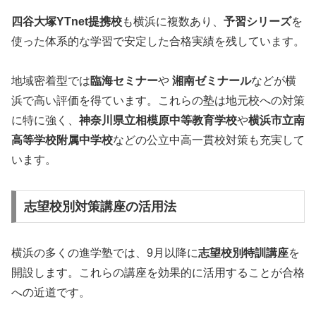
四谷大塚YTnet提携校
も横浜に複数あり、
予習シリーズ
を
使った体系的な学習で安定した合格実績を残しています。
地域密着型では
臨海セミナー
や
湘南ゼミナール
などが横
浜で高い評価を得ています。これらの塾は地元校への対策
に特に強く、
神奈川県立相模原中等教育学校
や
横浜市立南
高等学校附属中学校
などの公立中高一貫校対策も充実して
います。
志望校別対策講座の活用法
横浜の多くの進学塾では、9月以降に
志望校別特訓講座
を
開設します。これらの講座を効果的に活用することが合格
への近道です。