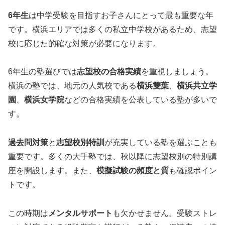
6年生
は中学受験を目指すお子さんにとって最も重要な年
です。横浜エリアでは多くの私立中学校があるため、志望
校に応じた的確な対策が必要になります。
6年生の塾選びでは
志望校の合格実績
を重視しましょう。
横浜の塾では、地元の人気校である
横浜雙葉
、
横浜共立学
園
、
横浜女学院
などの合格実績を公表している塾が多いで
す。
過去問対策
と
志望校別特訓
が充実している塾を選ぶことも
重要です。多くの大手塾では、秋以降に志望校別の特別講
座を開設します。また、
模擬試験の頻度と質
も確認ポイン
トです。
この時期は
メンタルサポート
も欠かせません。受験ストレ