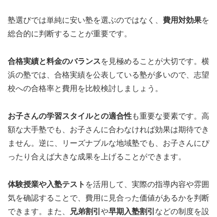
塾選びでは単純に安い塾を選ぶのではなく、
費用対効果
を
総合的に判断することが重要です。
合格実績と料金のバランス
を見極めることが大切です。横
浜の塾では、合格実績を公表している塾が多いので、志望
校への合格率と費用を比較検討しましょう。
お子さんの学習スタイルとの適合性
も重要な要素です。高
額な大手塾でも、お子さんに合わなければ効果は期待でき
ません。逆に、リーズナブルな地域塾でも、お子さんにぴ
ったり合えば大きな成果を上げることができます。
体験授業や入塾テスト
を活用して、実際の指導内容や雰囲
気を确認することで、費用に見合った価値があるかを判断
できます。また、
兄弟割引
や
早期入塾割引
などの制度を設