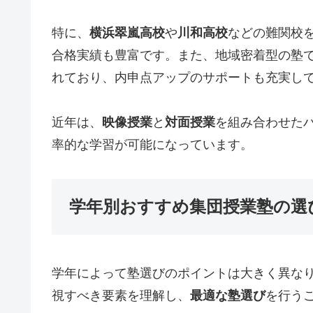
特に、
横浜翠嵐高校
や
川和高校
などの難関校
合格実績も豊富です。また、地域密着型の塾
れており、内申点アップのサポートも充実し
近年は、
映像授業
と
対面授業
を組み合わせた
率的な学習が可能になっています。
学年別おすすめ集団授業塾の選
学年によって塾選びのポイントは大きく異な
視すべき要素を理解し、
最適な塾選び
を行う