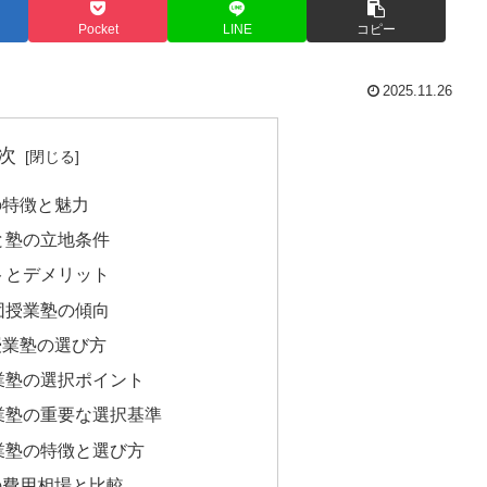
Pocket
LINE
コピー
2025.11.26
次
の特徴と魅力
と塾の立地条件
トとデメリット
団授業塾の傾向
授業塾の選び方
業塾の選択ポイント
業塾の重要な選択基準
業塾の特徴と選び方
の費用相場と比較