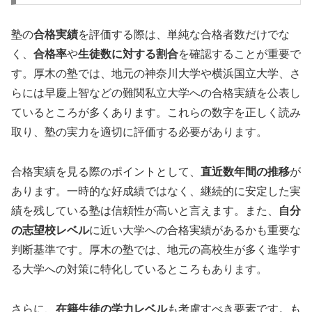
塾の
合格実績
を評価する際は、単純な合格者数だけでな
く、
合格率
や
生徒数に対する割合
を確認することが重要で
す。厚木の塾では、地元の神奈川大学や横浜国立大学、さ
らには早慶上智などの難関私立大学への合格実績を公表し
ているところが多くあります。これらの数字を正しく読み
取り、塾の実力を適切に評価する必要があります。
合格実績を見る際のポイントとして、
直近数年間の推移
が
あります。一時的な好成績ではなく、継続的に安定した実
績を残している塾は信頼性が高いと言えます。また、
自分
の志望校レベル
に近い大学への合格実績があるかも重要な
判断基準です。厚木の塾では、地元の高校生が多く進学す
る大学への対策に特化しているところもあります。
さらに、
在籍生徒の学力レベル
も考慮すべき要素です。も