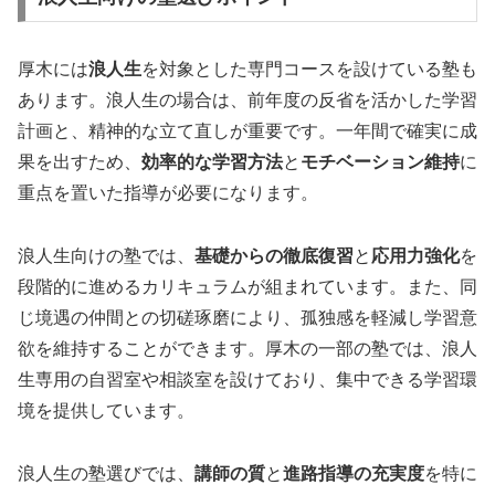
厚木には
浪人生
を対象とした専門コースを設けている塾も
あります。浪人生の場合は、前年度の反省を活かした学習
計画と、精神的な立て直しが重要です。一年間で確実に成
果を出すため、
効率的な学習方法
と
モチベーション維持
に
重点を置いた指導が必要になります。
浪人生向けの塾では、
基礎からの徹底復習
と
応用力強化
を
段階的に進めるカリキュラムが組まれています。また、同
じ境遇の仲間との切磋琢磨により、孤独感を軽減し学習意
欲を維持することができます。厚木の一部の塾では、浪人
生専用の自習室や相談室を設けており、集中できる学習環
境を提供しています。
浪人生の塾選びでは、
講師の質
と
進路指導の充実度
を特に