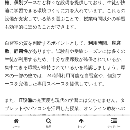
館
、
個別ブース
など様々な設備を提供しており、生徒が快
適に学習できる環境づくりに力を入れています。これらの
設備が充実している塾を選ぶことで、授業時間以外の学習
も効率的に進めることができます。
自習室の質を判断するポイントとして、
利用時間
、
座席
数
、
静粛性
があります。試験前や受験シーズンには多くの
生徒が利用するため、十分な座席数が確保されているか、
集中できる環境が維持されているかを確認しましょう。厚
木の一部の塾では、24時間利用可能な自習室や、個別ブ
ースを完備した専用スペースを提供しています。
また、
IT設備
の充実度も現代の学習には欠かせません。タ
ブレットやパソコンを活用した授業、オンライン教材への
アクセス、映像授業の視聴環境などが整っている塾は、多
様な学習スタイルに対応できます。
Wi-Fi環境
や
充電設備
ホーム
検索
トップ
サイドバー