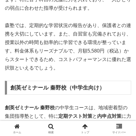
の弱点に合わせた指導が受けられます。
森塾では、定期的な学習状況の報告があり、保護者との連
携を大切にしています。また、自習室も完備されており、
授業以外の時間も効率的に学習できる環境が整っていま
す。料金体系もリーズナブルで、月額5,580円（税込）か
らスタートできるため、コストパフォーマンスに優れた選
択肢といえるでしょう。
創英ゼミナール 秦野校（中学生向け）
創英ゼミナール 秦野校
の中学生コースは、地域密着型の
集団指導塾として、特に
定期テスト対策
と
内申点対策
に力
を入れています。地元の学校の特性をよく理解した指導が
強みです。
ホーム
検索
トップ
サイドバー