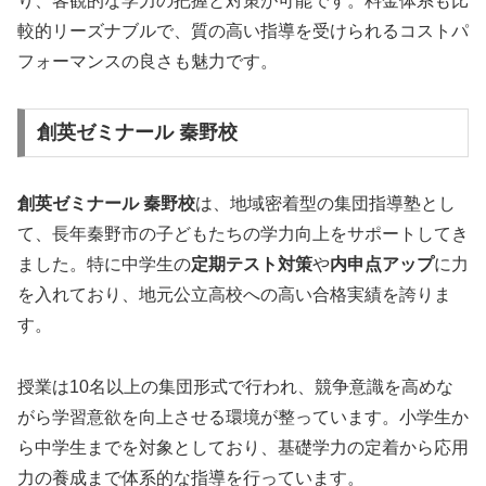
り、客観的な学力の把握と対策が可能です。料金体系も比
較的リーズナブルで、質の高い指導を受けられるコストパ
フォーマンスの良さも魅力です。
創英ゼミナール 秦野校
創英ゼミナール 秦野校
は、地域密着型の集団指導塾とし
て、長年秦野市の子どもたちの学力向上をサポートしてき
ました。特に中学生の
定期テスト対策
や
内申点アップ
に力
を入れており、地元公立高校への高い合格実績を誇りま
す。
授業は10名以上の集団形式で行われ、競争意識を高めな
がら学習意欲を向上させる環境が整っています。小学生か
ら中学生までを対象としており、基礎学力の定着から応用
力の養成まで体系的な指導を行っています。