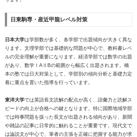
日東駒専・産近甲龍レベル対策
日本大学
は学部数が多く、各学部で出題傾向が大きく異な
ります。文理学部では基礎的な問題が中心で、教科書レベ
ルの完全理解が重要になります。経済学部では数学の出題
があり、数学ⅠAⅡBの範囲から幅広く出題されます。橋
本の塾では日大対策として、学部別の傾向分析と基礎力定
着に重点を置いた指導を行っています。
東洋大学
では英語長文読解の配点が高く、語彙力と読解ス
ピードの向上が合格への鍵となります。特に国際地域学部
では時事問題を扱った長文が出題される傾向があり、新聞
や雑誌の記事に日常的に触れることが重要です。現代文で
は論説文が中心で、筆者の主張を正確に把握する能力が求