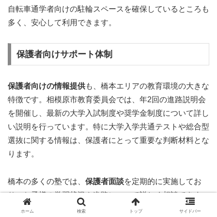
自転車通学者向けの駐輪スペースを確保しているところも
多く、安心して利用できます。
保護者向けサポート体制
保護者向けの情報提供
も、橋本エリアの教育環境の大きな
特徴です。相模原市教育委員会では、年2回の進路説明会
を開催し、最新の大学入試制度や奨学金制度について詳し
い説明を行っています。特に大学入学共通テストや総合型
選抜に関する情報は、保護者にとって重要な判断材料とな
ります。
橋本の多くの塾では、
保護者面談
を定期的に実施してお
り、お子様の学習状況や進路について詳しく相談できま
す。特に三者面談では、生徒・保護者・講師が一堂に会
ホーム
検索
トップ
サイドバー