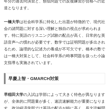
年分の過去問演習と、類似問題での反復練習が合格への近
道となります。
一橋大学
は社会科学系に特化した出題が特徴的で、現代社
会の諸問題に対する深い理解と独自の視点が求められま
す。特に英語のリスニング試験の配点が高く、日常的な英
語音声への慣れが必要です。数学では証明問題が多出され
るため、論理的な記述力の養成が不可欠です。橋本の塾で
は一橋大対策として、社会科学系の時事問題を扱った小論
文指導も実施されています。
早慶上智・GMARCH対策
早稲田大学
の入試は学部によって大きく特色が異なります
が、全体的に問題量が多く、速読速解能力が重要になりま
す。政治経済学部では英語の配点が特に高く、長文読解問