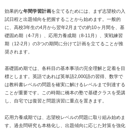
効果的な
年間学習計画
を立てるためには、まず志望校の入
試日程と出題傾向を把握することから始めます。一般的
に、高校3年生の4月から翌年2月までの約10ヶ月間を、基
礎固め期（4-7月）、応用力養成期（8-11月）、実戦練習
期（12-2月）の3つの期間に分けて計画を立てることが推
奨されます。
基礎固め期では、各科目の基本事項の完全理解と定着を目
標とします。英語であれば英単語2,000語の習得、数学で
は教科書レベルの問題を確実に解けるレベルまで到達する
ことが重要です。この時期に橋本の塾で基礎クラスを受講
し、自宅では復習と問題演習に重点を置きます。
応用力養成期では、志望校レベルの問題に取り組み始めま
す。過去問研究も本格化し、出題傾向に応じた対策を強化