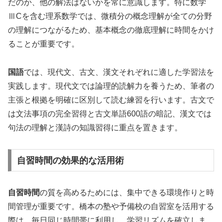
だのか、他の解法はないかを常に意識します。特に数学
ⅢCを含む理系数学では、微積分の概念理解が全ての分野
の理解につながるため、基本概念の徹底理解に時間をかけ
ることが重要です。
国語
では、現代文、古文、漢文それぞれに適した学習法を
実践します。現代文では論理的読解力を養うため、筆者の
主張と根拠を明確に区別して読む練習を行います。古文で
は文法事項の完全習得と古文単語600語の暗記、漢文では
句法の理解と漢詩の知識習得に重点を置きます。
自習時間の効果的な活用術
自習時間
の質を高めるためには、集中できる環境作りと時
間管理が重要です。橋本の塾や予備校の自習室を活用する
際は、毎日同じ時間帯に利用し、学習リズムを確立しま