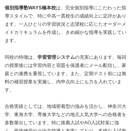
個別指導塾WAYS橋本校
は、完全個別指導にこだわった指
導スタイルで、特に中高一貫校生の成績向上に定評があり
ます。一人ひとりの学習状況と志望校に応じたオーダーメ
イドカリキュラムを作成し、きめ細かな指導を実践してい
ます。
同校の特徴は、
学習管理システム
の充実にあります。毎回
の授業後には学習内容と宿題を保護者にメール配信し、家
庭との連携を重視しています。また、定期テスト前には無
料の補習授業を実施し、内申点向上にも力を入れていま
す。
合格実績としては、地域密着型の強みを活かし、神奈川大
学、東海大学、専修大学などの地元人気大学への合格者を
多数輩出しています。特に推薦入試やAO入試対策に強
く、面接練習や小論文指導も充実しており、多様な入試形