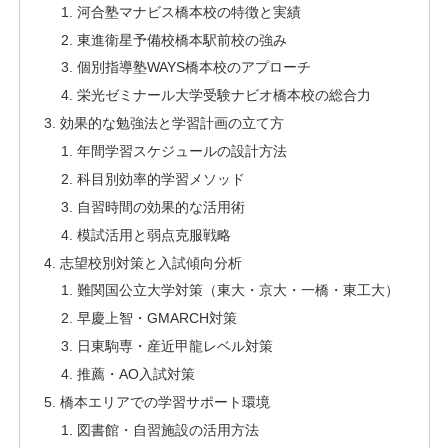
河合塾マナビス橋本校の特徴と実績
東進衛星予備校橋本駅前校の強み
個別指導塾WAYS橋本校のアプローチ
栄光ゼミナール大学受験ナビオ橋本校の総合力
効果的な勉強法と学習計画の立て方
年間学習スケジュールの設計方法
科目別効率的学習メソッド
自習時間の効果的な活用術
模試活用と弱点克服戦略
志望校別対策と入試傾向分析
難関国公立大学対策（東大・京大・一橋・東工大）
早慶上智・GMARCH対策
日東駒専・産近甲龍レベル対策
推薦・AO入試対策
橋本エリアでの学習サポート環境
図書館・自習施設の活用方法