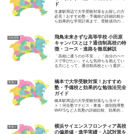
ド
生麦駅周辺で大学受験対策をお探しの方
必見！おすすめ塾・予備校の詳細比較か
ら効果的な学習計画まで、受験成功のた
めの完全ガイドをお届けします。
飛鳥未来きずな高等学校 小田原
高校受験
キャンパスとは？通信制高校の特
徴・コース・進路を徹底解説
「高校に通うのが不安…」「自分のペー
スで学びたい」そんな気持ちを抱えてい
る方にとって、通信制高校という選択肢
はとても心強い存在です。神奈川県小田
原市にある飛鳥未来きずな高等学校 小田
原キャンパスは、一人ひとりの個性を大
橋本で大学受験対策！おすすめ
塾選び
切にしながら、確実に卒...
塾・予備校と効果的な勉強法完全
ガイド
橋本駅周辺の大学受験対策なら当サイ
ト！河合塾マナビス・東進・個別指導塾
WAYSなど人気塾の詳細比較、効果的な
勉強法、志望校別対策まで完全解説。神
奈川の塾選びを徹底サポート。
横浜サイエンスフロンティア高校
塾選び
の偏差値・進学実績・入試対策を