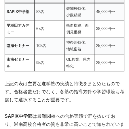
難関校特化、
SAPIX中学部
82名
45,000円〜
少数精鋭
早稲田アカデ
熱血指導、面
67名
38,000円〜
ミー
倒見重視
神奈川特化、
臨海セミナー
108名
25,000円〜
地域密着
湘南ゼミナー
QE授業、県内
95名
28,000円〜
ル
特化
上記の表は主要な進学塾の実績と特徴をまとめたもので
す。合格者数だけでなく、各塾の指導方針や学習環境も考
慮して選択することが重要です。
SAPIX中学部
は最難関校への合格実績で群を抜いてお
り、湘南高校合格者の質も非常に高いことで知られていま