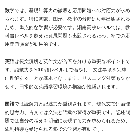
数学
では、基礎計算力の徹底と応用問題への対応力が求め
られます。特に関数、図形、確率の分野は毎年出題される
ため、重点的な学習が必要です。湘南高校レベルでは、教
科書レベルを超えた発展問題も出題されるため、塾での応
用問題演習が効果的です。
英語
は長文読解と英作文が合否を分ける重要なポイントで
す。語彙力を3000語レベルまで増やし、文法事項を完璧
に理解することが基本となります。リスニング対策も欠か
せず、日常的な英語学習環境の構築が推奨されます。
国語
では読解力と記述力が重視されます。現代文では論理
的思考力、古文では文法と語彙の習得が重要です。記述問
題では自分の考えを明確に表現する力が求められるため、
添削指導を受けられる塾での学習が有効です。