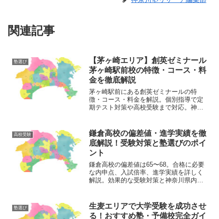
関連記事
【茅ヶ崎エリア】創英ゼミナール
塾選び
茅ヶ崎駅前校の特徴・コース・料
金を徹底解説
茅ヶ崎駅前にある創英ゼミナールの特
徴・コース・料金を解説。個別指導で定
期テスト対策や高校受験まで対応。神奈
川の塾選びに役立つ情報をまとめまし
た。
鎌倉高校の偏差値・進学実績を徹
高校受験
底解説！受験対策と塾選びのポイ
ント
鎌倉高校の偏差値は65〜68。合格に必要
な内申点、入試倍率、進学実績を詳しく
解説。効果的な受験対策と神奈川県内の
おすすめ塾選びのポイントまで、受験生
必見の情報をお届けします。
生麦エリアで大学受験を成功させ
塾選び
る！おすすめ塾・予備校完全ガイ